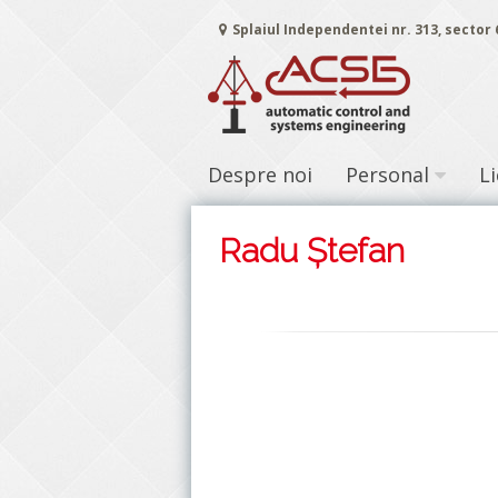
Sari
Splaiul Independentei nr. 313, sector
la
conținut
Despre noi
Personal
L
Radu Ștefan