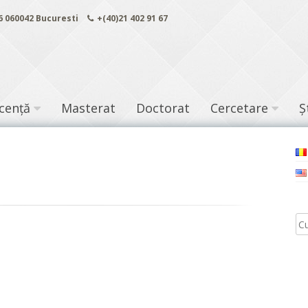
 6 060042 Bucuresti
+(40)21 402 91 67
icență
Masterat
Doctorat
Cercetare
Ș