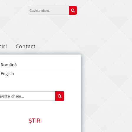
Căutare:
Caută
tiri
Contact
Română
English
Caută
Căutare:
ȘTIRI