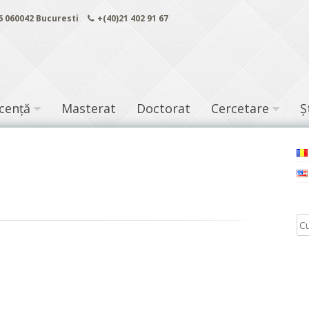
 6 060042 Bucuresti
+(40)21 402 91 67
icență
Masterat
Doctorat
Cercetare
Ș