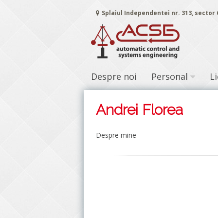
Sari
Splaiul Independentei nr. 313, sector
la
conținut
Despre noi
Personal
L
Andrei Florea
Despre mine