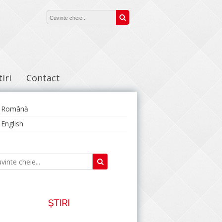
Căutare:
Caută
tiri
Contact
Română
English
Caută
Căutare:
ȘTIRI